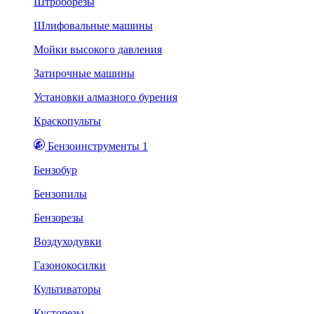
Штроборезы
Шлифовальные машины
Мойки высокого давления
Затирочные машины
Установки алмазного бурения
Краскопульты
Бензоинструменты 1
Бензобур
Бензопилы
Бензорезы
Воздуходувки
Газонокосилки
Культиваторы
Кусторезы