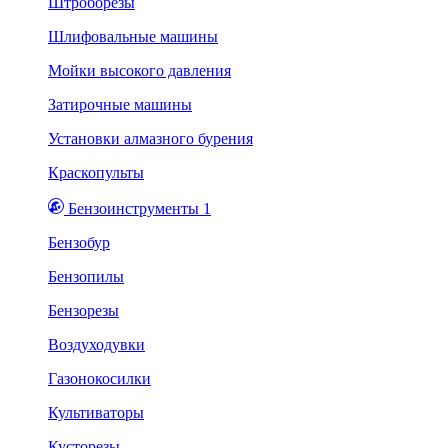
Штроборезы
Шлифовальные машины
Мойки высокого давления
Затирочные машины
Установки алмазного бурения
Краскопульты
Бензоинструменты 1
Бензобур
Бензопилы
Бензорезы
Воздуходувки
Газонокосилки
Культиваторы
Кусторезы