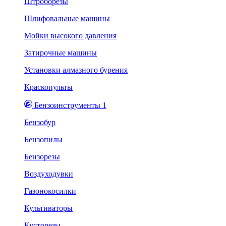
Штроборезы
Шлифовальные машины
Мойки высокого давления
Затирочные машины
Установки алмазного бурения
Краскопульты
Бензоинструменты 1
Бензобур
Бензопилы
Бензорезы
Воздуходувки
Газонокосилки
Культиваторы
Кусторезы