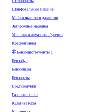
Штроборезы
Шлифовальные машины
Мойки высокого давления
Затирочные машины
Установки алмазного бурения
Краскопульты
Бензоинструменты 1
Бензобур
Бензопилы
Бензорезы
Воздуходувки
Газонокосилки
Культиваторы
Кусторезы