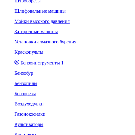
Штроборезы
Шлифовальные машины
Мойки высокого давления
Затирочные машины
Установки алмазного бурения
Краскопульты
Бензоинструменты 1
Бензобур
Бензопилы
Бензорезы
Воздуходувки
Газонокосилки
Культиваторы
Кусторезы