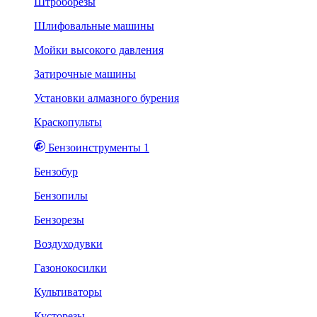
Штроборезы
Шлифовальные машины
Мойки высокого давления
Затирочные машины
Установки алмазного бурения
Краскопульты
Бензоинструменты 1
Бензобур
Бензопилы
Бензорезы
Воздуходувки
Газонокосилки
Культиваторы
Кусторезы