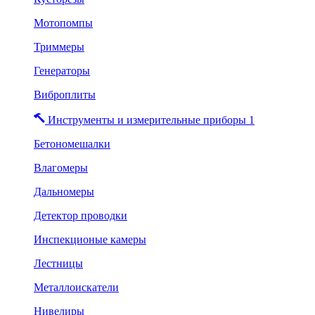
Мотопомпы
Триммеры
Генераторы
Виброплиты
Инструменты и измерительные приборы 1
Бетономешалки
Влагомеры
Дальномеры
Детектор проводки
Инспекционые камеры
Лестницы
Металлоискатели
Нивелиры