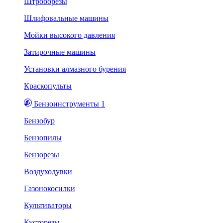
Штроборезы
Шлифовальные машины
Мойки высокого давления
Затирочные машины
Установки алмазного бурения
Краскопульты
Бензоинструменты 1
Бензобур
Бензопилы
Бензорезы
Воздуходувки
Газонокосилки
Культиваторы
Кусторезы