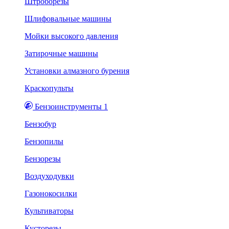
Штроборезы
Шлифовальные машины
Мойки высокого давления
Затирочные машины
Установки алмазного бурения
Краскопульты
Бензоинструменты 1
Бензобур
Бензопилы
Бензорезы
Воздуходувки
Газонокосилки
Культиваторы
Кусторезы