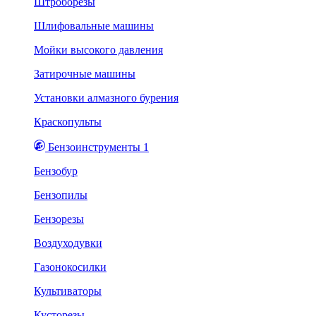
Штроборезы
Шлифовальные машины
Мойки высокого давления
Затирочные машины
Установки алмазного бурения
Краскопульты
Бензоинструменты 1
Бензобур
Бензопилы
Бензорезы
Воздуходувки
Газонокосилки
Культиваторы
Кусторезы