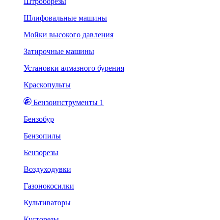
Штроборезы
Шлифовальные машины
Мойки высокого давления
Затирочные машины
Установки алмазного бурения
Краскопульты
Бензоинструменты 1
Бензобур
Бензопилы
Бензорезы
Воздуходувки
Газонокосилки
Культиваторы
Кусторезы