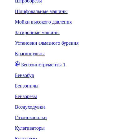
Штроборезы
Шлифовальные машины
Мойки высокого давления
Затирочные машины
Установки алмазного бурения
Краскопульты
Бензоинструменты 1
Бензобур
Бензопилы
Бензорезы
Воздуходувки
Газонокосилки
Культиваторы
Кусторезы