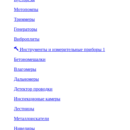
Мотопомпы
Триммеры
Генераторы
Виброплиты
Инструменты и измерительные приборы 1
Бетономешалки
Влагомеры
Дальномеры
Детектор проводки
Инспекционые камеры
Лестницы
Металлоискатели
Нивелиры