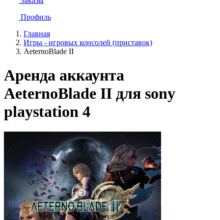
Заказы
Профиль
Главная
Игры - игровых консолей (приставок)
AeternoBlade II
Аренда аккаунта
AeternoBlade II для sony
playstation 4