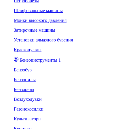
Штроборезы
Шлифовальные машины
Мойки высокого давления
Затирочные машины
Установки алмазного бурения
Краскопульты
Бензоинструменты 1
Бензобур
Бензопилы
Бензорезы
Воздуходувки
Газонокосилки
Культиваторы
Кусторезы