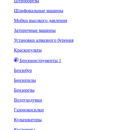
Штроборезы
Шлифовальные машины
Мойки высокого давления
Затирочные машины
Установки алмазного бурения
Краскопульты
Бензоинструменты 1
Бензобур
Бензопилы
Бензорезы
Воздуходувки
Газонокосилки
Культиваторы
Кусторезы