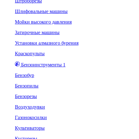
Штроборезы
Шлифовальные машины
Мойки высокого давления
Затирочные машины
Установки алмазного бурения
Краскопульты
Бензоинструменты 1
Бензобур
Бензопилы
Бензорезы
Воздуходувки
Газонокосилки
Культиваторы
Кусторезы