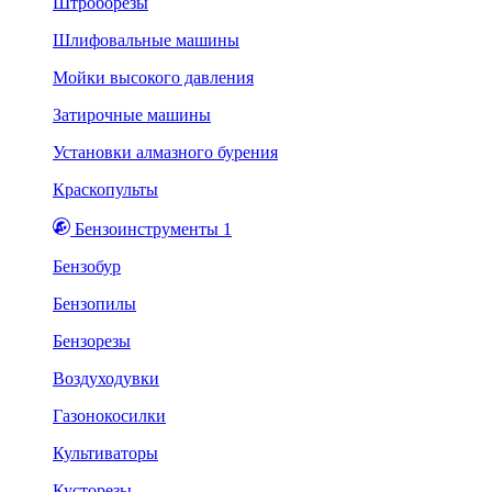
Штроборезы
Шлифовальные машины
Мойки высокого давления
Затирочные машины
Установки алмазного бурения
Краскопульты
Бензоинструменты 1
Бензобур
Бензопилы
Бензорезы
Воздуходувки
Газонокосилки
Культиваторы
Кусторезы