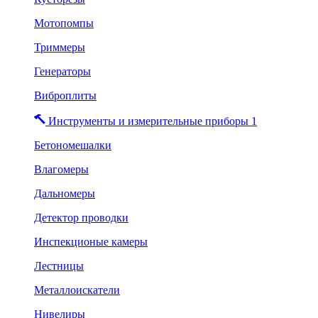
Мотопомпы
Триммеры
Генераторы
Виброплиты
Инструменты и измерительные приборы 1
Бетономешалки
Влагомеры
Дальномеры
Детектор проводки
Инспекционые камеры
Лестницы
Металлоискатели
Нивелиры