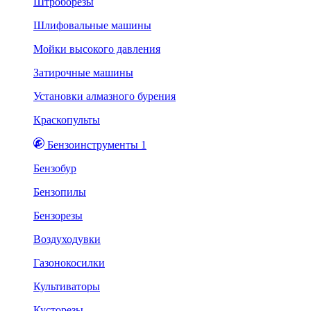
Штроборезы
Шлифовальные машины
Мойки высокого давления
Затирочные машины
Установки алмазного бурения
Краскопульты
Бензоинструменты 1
Бензобур
Бензопилы
Бензорезы
Воздуходувки
Газонокосилки
Культиваторы
Кусторезы