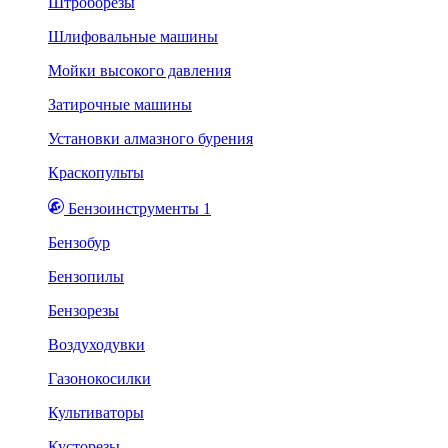
Штроборезы
Шлифовальные машины
Мойки высокого давления
Затирочные машины
Установки алмазного бурения
Краскопульты
Бензоинструменты 1
Бензобур
Бензопилы
Бензорезы
Воздуходувки
Газонокосилки
Культиваторы
Кусторезы