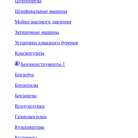
Штроборезы
Шлифовальные машины
Мойки высокого давления
Затирочные машины
Установки алмазного бурения
Краскопульты
Бензоинструменты 1
Бензобур
Бензопилы
Бензорезы
Воздуходувки
Газонокосилки
Культиваторы
Кусторезы