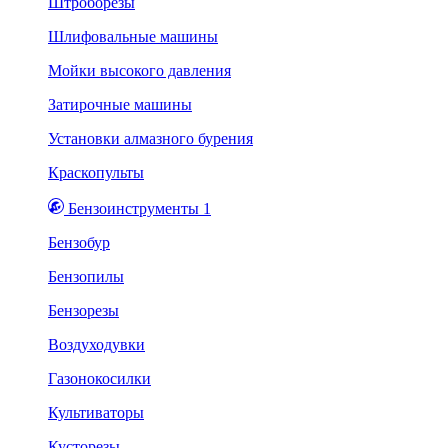
Штроборезы
Шлифовальные машины
Мойки высокого давления
Затирочные машины
Установки алмазного бурения
Краскопульты
Бензоинструменты 1
Бензобур
Бензопилы
Бензорезы
Воздуходувки
Газонокосилки
Культиваторы
Кусторезы