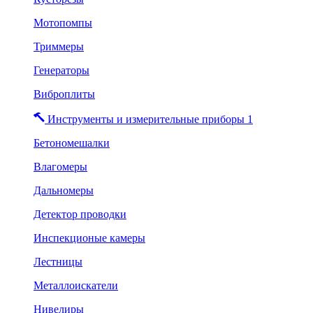
Мотопомпы
Триммеры
Генераторы
Виброплиты
Инструменты и измерительные приборы 1
Бетономешалки
Влагомеры
Дальномеры
Детектор проводки
Инспекционые камеры
Лестницы
Металлоискатели
Нивелиры