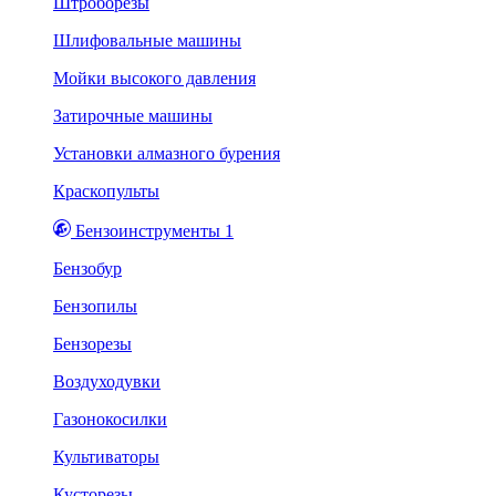
Штроборезы
Шлифовальные машины
Мойки высокого давления
Затирочные машины
Установки алмазного бурения
Краскопульты
Бензоинструменты 1
Бензобур
Бензопилы
Бензорезы
Воздуходувки
Газонокосилки
Культиваторы
Кусторезы