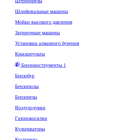
Штроборезы
Шлифовальные машины
Мойки высокого давления
Затирочные машины
Установки алмазного бурения
Краскопульты
Бензоинструменты 1
Бензобур
Бензопилы
Бензорезы
Воздуходувки
Газонокосилки
Культиваторы
Кусторезы