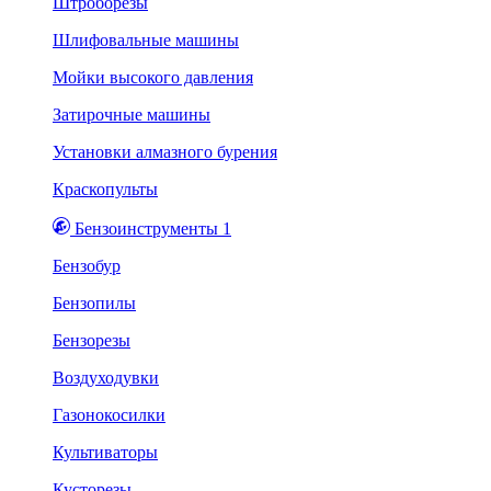
Штроборезы
Шлифовальные машины
Мойки высокого давления
Затирочные машины
Установки алмазного бурения
Краскопульты
Бензоинструменты 1
Бензобур
Бензопилы
Бензорезы
Воздуходувки
Газонокосилки
Культиваторы
Кусторезы