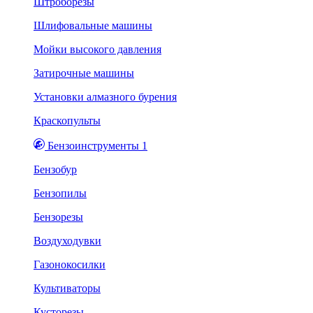
Штроборезы
Шлифовальные машины
Мойки высокого давления
Затирочные машины
Установки алмазного бурения
Краскопульты
Бензоинструменты 1
Бензобур
Бензопилы
Бензорезы
Воздуходувки
Газонокосилки
Культиваторы
Кусторезы