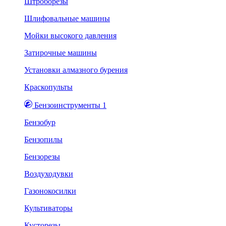
Штроборезы
Шлифовальные машины
Мойки высокого давления
Затирочные машины
Установки алмазного бурения
Краскопульты
Бензоинструменты 1
Бензобур
Бензопилы
Бензорезы
Воздуходувки
Газонокосилки
Культиваторы
Кусторезы