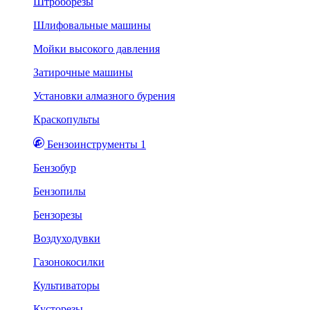
Штроборезы
Шлифовальные машины
Мойки высокого давления
Затирочные машины
Установки алмазного бурения
Краскопульты
Бензоинструменты 1
Бензобур
Бензопилы
Бензорезы
Воздуходувки
Газонокосилки
Культиваторы
Кусторезы