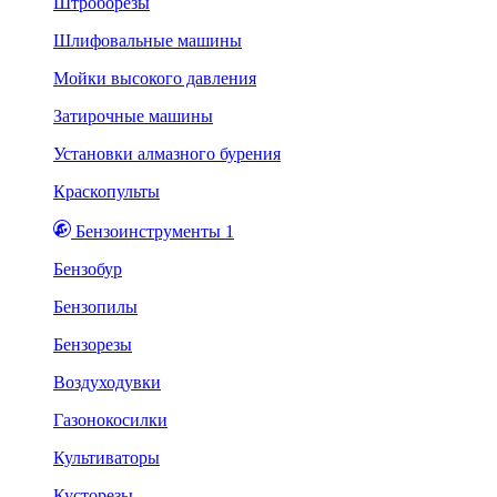
Штроборезы
Шлифовальные машины
Мойки высокого давления
Затирочные машины
Установки алмазного бурения
Краскопульты
Бензоинструменты 1
Бензобур
Бензопилы
Бензорезы
Воздуходувки
Газонокосилки
Культиваторы
Кусторезы