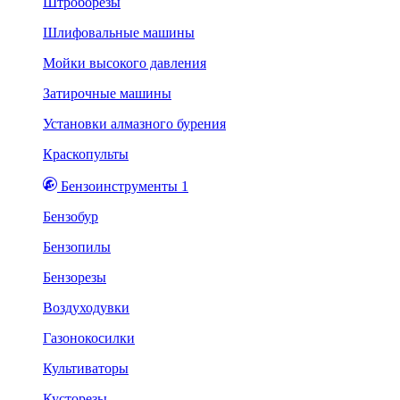
Штроборезы
Шлифовальные машины
Мойки высокого давления
Затирочные машины
Установки алмазного бурения
Краскопульты
Бензоинструменты 1
Бензобур
Бензопилы
Бензорезы
Воздуходувки
Газонокосилки
Культиваторы
Кусторезы