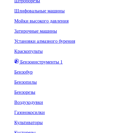
Штроборезы
Шлифовальные машины
Мойки высокого давления
Затирочные машины
Установки алмазного бурения
Краскопульты
Бензоинструменты 1
Бензобур
Бензопилы
Бензорезы
Воздуходувки
Газонокосилки
Культиваторы
Кусторезы