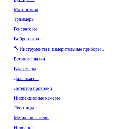
Мотопомпы
Триммеры
Генераторы
Виброплиты
Инструменты и измерительные приборы 1
Бетономешалки
Влагомеры
Дальномеры
Детектор проводки
Инспекционые камеры
Лестницы
Металлоискатели
Нивелиры