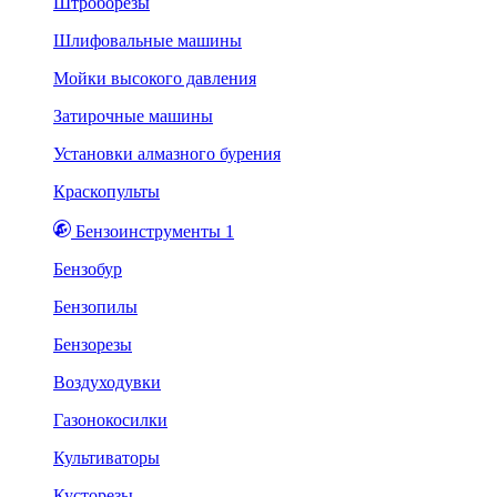
Штроборезы
Шлифовальные машины
Мойки высокого давления
Затирочные машины
Установки алмазного бурения
Краскопульты
Бензоинструменты 1
Бензобур
Бензопилы
Бензорезы
Воздуходувки
Газонокосилки
Культиваторы
Кусторезы