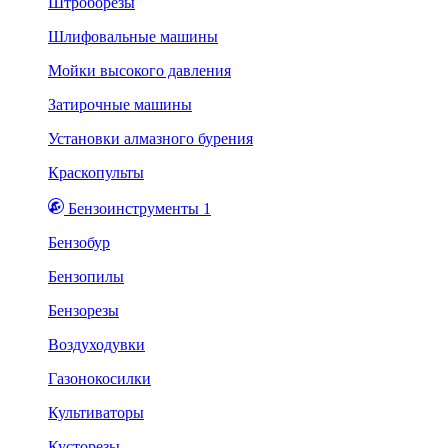
Штроборезы
Шлифовальные машины
Мойки высокого давления
Затирочные машины
Установки алмазного бурения
Краскопульты
Бензоинструменты 1
Бензобур
Бензопилы
Бензорезы
Воздуходувки
Газонокосилки
Культиваторы
Кусторезы