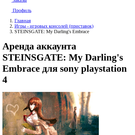
Заказы
Профиль
Главная
Игры - игровых консолей (приставок)
STEINSGATE: My Darling's Embrace
Аренда аккаунта
STEINSGATE: My Darling's
Embrace для sony playstation
4