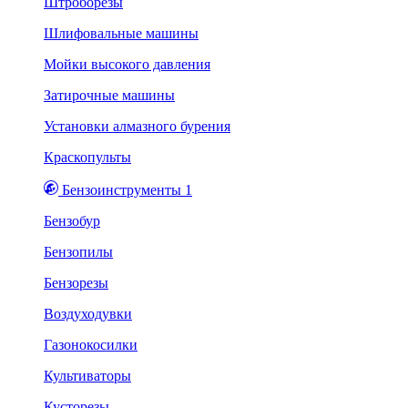
Штроборезы
Шлифовальные машины
Мойки высокого давления
Затирочные машины
Установки алмазного бурения
Краскопульты
Бензоинструменты 1
Бензобур
Бензопилы
Бензорезы
Воздуходувки
Газонокосилки
Культиваторы
Кусторезы