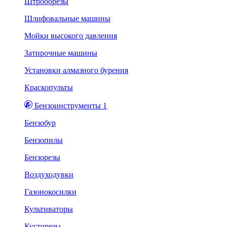
Штроборезы
Шлифовальные машины
Мойки высокого давления
Затирочные машины
Установки алмазного бурения
Краскопульты
Бензоинструменты 1
Бензобур
Бензопилы
Бензорезы
Воздуходувки
Газонокосилки
Культиваторы
Кусторезы