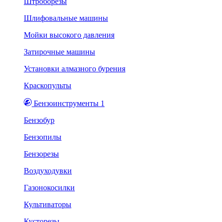
Штроборезы
Шлифовальные машины
Мойки высокого давления
Затирочные машины
Установки алмазного бурения
Краскопульты
Бензоинструменты 1
Бензобур
Бензопилы
Бензорезы
Воздуходувки
Газонокосилки
Культиваторы
Кусторезы