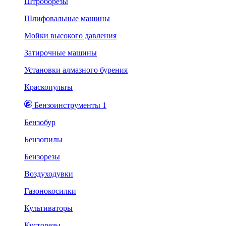
Штроборезы
Шлифовальные машины
Мойки высокого давления
Затирочные машины
Установки алмазного бурения
Краскопульты
Бензоинструменты 1
Бензобур
Бензопилы
Бензорезы
Воздуходувки
Газонокосилки
Культиваторы
Кусторезы