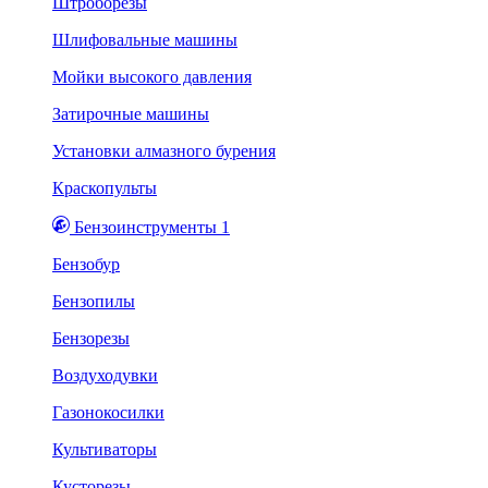
Штроборезы
Шлифовальные машины
Мойки высокого давления
Затирочные машины
Установки алмазного бурения
Краскопульты
Бензоинструменты 1
Бензобур
Бензопилы
Бензорезы
Воздуходувки
Газонокосилки
Культиваторы
Кусторезы