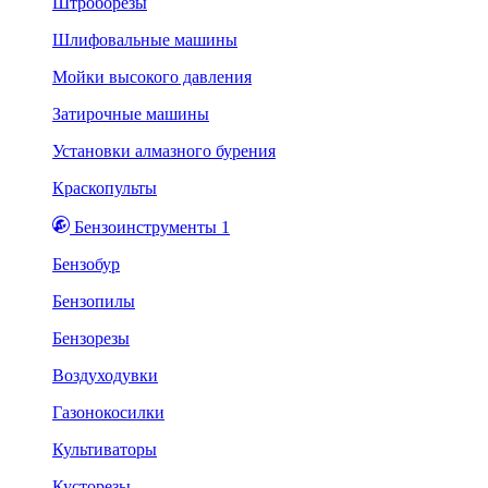
Штроборезы
Шлифовальные машины
Мойки высокого давления
Затирочные машины
Установки алмазного бурения
Краскопульты
Бензоинструменты 1
Бензобур
Бензопилы
Бензорезы
Воздуходувки
Газонокосилки
Культиваторы
Кусторезы