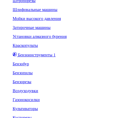
Штроборезы
Шлифовальные машины
Мойки высокого давления
Затирочные машины
Установки алмазного бурения
Краскопульты
Бензоинструменты 1
Бензобур
Бензопилы
Бензорезы
Воздуходувки
Газонокосилки
Культиваторы
Кусторезы