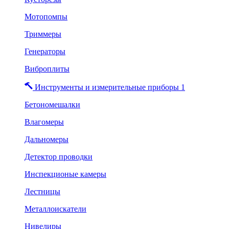
Мотопомпы
Триммеры
Генераторы
Виброплиты
Инструменты и измерительные приборы 1
Бетономешалки
Влагомеры
Дальномеры
Детектор проводки
Инспекционые камеры
Лестницы
Металлоискатели
Нивелиры