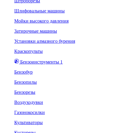
Штроборезы
Шлифовальные машины
Мойки высокого давления
Затирочные машины
Установки алмазного бурения
Краскопульты
Бензоинструменты 1
Бензобур
Бензопилы
Бензорезы
Воздуходувки
Газонокосилки
Культиваторы
Кусторезы