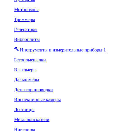
Мотопомпы
Триммеры
Генераторы
Виброплиты
Инструменты и измерительные приборы 1
Бетономешалки
Влагомеры
Дальномеры
Детектор проводки
Инспекционые камеры
Лестницы
Металлоискатели
Нивелиры