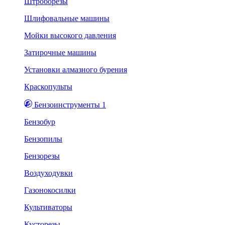
Штроборезы
Шлифовальные машины
Мойки высокого давления
Затирочные машины
Установки алмазного бурения
Краскопульты
Бензоинструменты 1
Бензобур
Бензопилы
Бензорезы
Воздуходувки
Газонокосилки
Культиваторы
Кусторезы