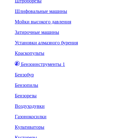
Штроборезы
Шлифовальные машины
Мойки высокого давления
Затирочные машины
Установки алмазного бурения
Краскопульты
Бензоинструменты 1
Бензобур
Бензопилы
Бензорезы
Воздуходувки
Газонокосилки
Культиваторы
Кусторезы