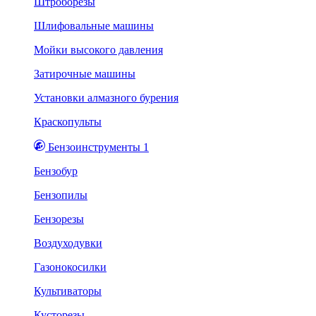
Штроборезы
Шлифовальные машины
Мойки высокого давления
Затирочные машины
Установки алмазного бурения
Краскопульты
Бензоинструменты 1
Бензобур
Бензопилы
Бензорезы
Воздуходувки
Газонокосилки
Культиваторы
Кусторезы