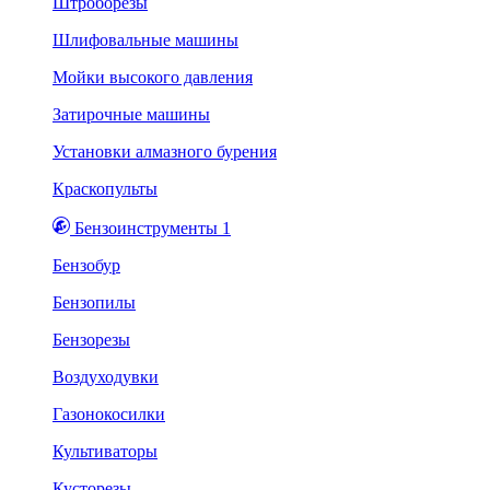
Штроборезы
Шлифовальные машины
Мойки высокого давления
Затирочные машины
Установки алмазного бурения
Краскопульты
Бензоинструменты 1
Бензобур
Бензопилы
Бензорезы
Воздуходувки
Газонокосилки
Культиваторы
Кусторезы