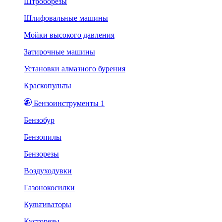
Штроборезы
Шлифовальные машины
Мойки высокого давления
Затирочные машины
Установки алмазного бурения
Краскопульты
Бензоинструменты 1
Бензобур
Бензопилы
Бензорезы
Воздуходувки
Газонокосилки
Культиваторы
Кусторезы