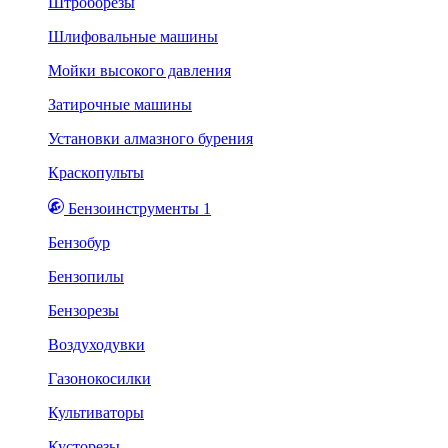
Штроборезы
Шлифовальные машины
Мойки высокого давления
Затирочные машины
Установки алмазного бурения
Краскопульты
Бензоинструменты 1
Бензобур
Бензопилы
Бензорезы
Воздуходувки
Газонокосилки
Культиваторы
Кусторезы