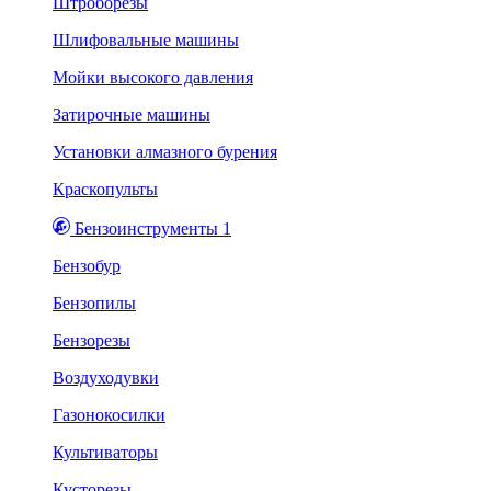
Штроборезы
Шлифовальные машины
Мойки высокого давления
Затирочные машины
Установки алмазного бурения
Краскопульты
Бензоинструменты 1
Бензобур
Бензопилы
Бензорезы
Воздуходувки
Газонокосилки
Культиваторы
Кусторезы