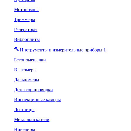
Мотопомпы
Триммеры
Генераторы
Виброплиты
Инструменты и измерительные приборы 1
Бетономешалки
Влагомеры
Дальномеры
Детектор проводки
Инспекционые камеры
Лестницы
Металлоискатели
Нивелиры