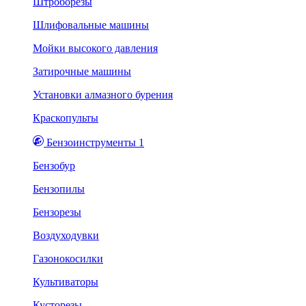
Штроборезы
Шлифовальные машины
Мойки высокого давления
Затирочные машины
Установки алмазного бурения
Краскопульты
Бензоинструменты 1
Бензобур
Бензопилы
Бензорезы
Воздуходувки
Газонокосилки
Культиваторы
Кусторезы