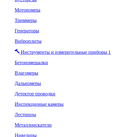
Мотопомпы
Триммеры
Генераторы
Виброплиты
Инструменты и измерительные приборы 1
Бетономешалки
Влагомеры
Дальномеры
Детектор проводки
Инспекционые камеры
Лестницы
Металлоискатели
Нивелиры