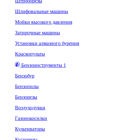
Штроборезы
Шлифовальные машины
Мойки высокого давления
Затирочные машины
Установки алмазного бурения
Краскопульты
Бензоинструменты 1
Бензобур
Бензопилы
Бензорезы
Воздуходувки
Газонокосилки
Культиваторы
Кусторезы