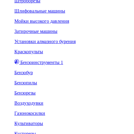
Штроборезы
Шлифовальные машины
Мойки высокого давления
Затирочные машины
Установки алмазного бурения
Краскопульты
Бензоинструменты 1
Бензобур
Бензопилы
Бензорезы
Воздуходувки
Газонокосилки
Культиваторы
Кусторезы