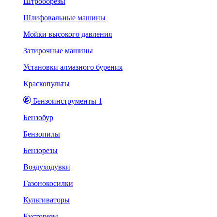
Штроборезы
Шлифовальные машины
Мойки высокого давления
Затирочные машины
Установки алмазного бурения
Краскопульты
Бензоинструменты 1
Бензобур
Бензопилы
Бензорезы
Воздуходувки
Газонокосилки
Культиваторы
Кусторезы