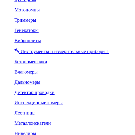
Мотопомпы
Триммеры
Генераторы
Виброплиты
Инструменты и измерительные приборы 1
Бетономешалки
Влагомеры
Дальномеры
Детектор проводки
Инспекционые камеры
Лестницы
Металлоискатели
Нивелиры