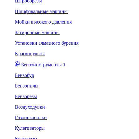
Штроборезы
Шлифовальные машины
Мойки высокого давления
Затирочные машины
Установки алмазного бурения
Краскопульты
Бензоинструменты 1
Бензобур
Бензопилы
Бензорезы
Воздуходувки
Газонокосилки
Культиваторы
Кусторезы